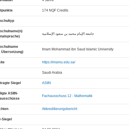
iendauer
4 Jahre
itpunkte
174 NQF Credits
schultyp
schulname(n)
جامعة الإمام محمد بن سعود الإسلامية
inalsprache)
schulname
Imam Mohammad ibn Saud Islamic University
. Übersetzung)
ite
https://imamu.edu.sa/
Saudi Arabia
ragte Siegel
ASIIN
ligte ASIIN-
Fachausschuss 12 - Mathematik
ausschüsse
chten
Akkreditierungsbericht
-Siegel