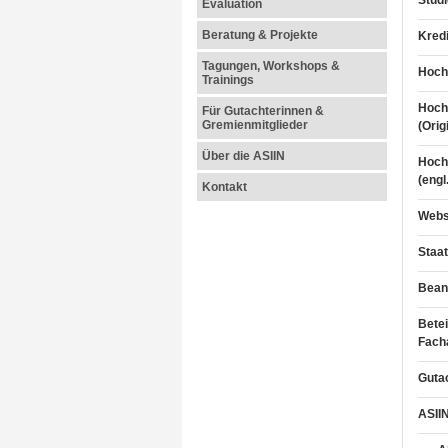
Stud
Evaluation
Beratung & Projekte
Kred
Tagungen, Workshops &
Hoch
Trainings
Hoch
Für Gutachterinnen &
Gremienmitglieder
(Orig
Über die ASIIN
Hoch
(engl
Kontakt
Webs
Staat
Beant
Betei
Fach
Guta
ASIIN