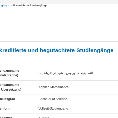
engänge
>
Akkreditierte Studiengänge
kreditierte und begutachtete Studiengänge
iengangname
التطبیقیة بكالوریوس العلوم في الریاضیات
inalsprache)
iengangname
Applied Mathematics
. Übersetzung)
hlussgrad
Bachelor of Science
ienform
Vollzeit-Studiengang