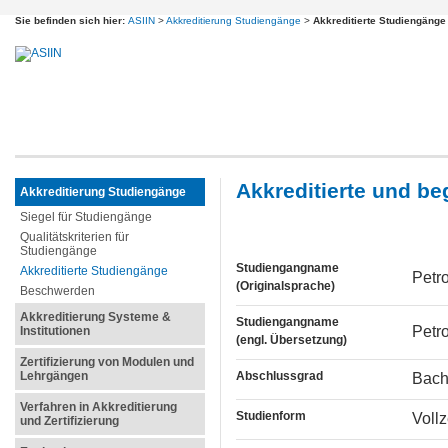
Sie befinden sich hier:
ASIIN
>
Akkreditierung Studiengänge
>
Akkreditierte Studiengänge
Akkreditierte und b
Akkreditierung Studiengänge
Siegel für Studiengänge
Qualitätskriterien für
Studiengänge
Studiengangname
Akkreditierte Studiengänge
Petr
(Originalsprache)
Beschwerden
Akkreditierung Systeme &
Studiengangname
Petr
Institutionen
(engl. Übersetzung)
Zertifizierung von Modulen und
Lehrgängen
Abschlussgrad
Bach
Verfahren in Akkreditierung
Studienform
Voll
und Zertifizierung