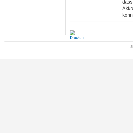
dass 
Akkr
konnt
S