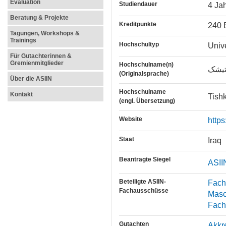
Evaluation
Studiendauer
4 Ja
Beratung & Projekte
Kreditpunkte
240 
Tagungen, Workshops &
Trainings
Hochschultyp
Unive
Für Gutachterinnen &
Gremienmitglieder
Hochschulname(n)
تیشک
(Originalsprache)
Über die ASIIN
Hochschulname
Kontakt
Tishk
(engl. Übersetzung)
Website
https
Staat
Iraq
Beantragte Siegel
ASII
Beteiligte ASIIN-
Fach
Fachausschüsse
Masc
Fach
Gutachten
Akkr