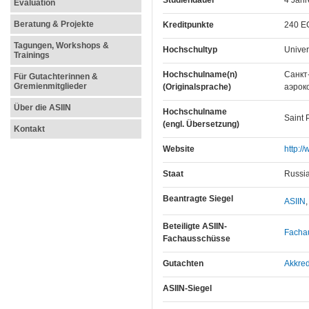
Studiendauer
4 Jahr
Evaluation
Beratung & Projekte
Kreditpunkte
240 E
Tagungen, Workshops &
Hochschultyp
Univer
Trainings
Hochschulname(n)
Санкт
Für Gutachterinnen &
Gremienmitglieder
(Originalsprache)
аэрок
Über die ASIIN
Hochschulname
Saint 
(engl. Übersetzung)
Kontakt
Website
http:/
Staat
Russi
Beantragte Siegel
ASIIN
Beteiligte ASIIN-
Fachau
Fachausschüsse
Gutachten
Akkred
ASIIN-Siegel