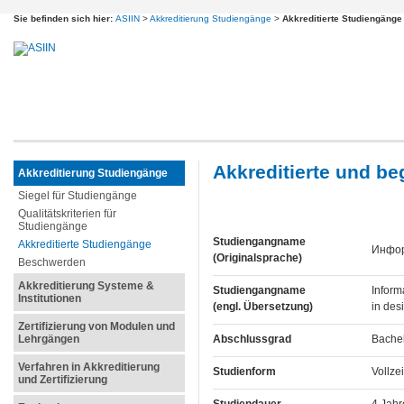
Sie befinden sich hier:
ASIIN
>
Akkreditierung Studiengänge
>
Akkreditierte Studiengänge
Akkreditierte und b
Akkreditierung Studiengänge
Siegel für Studiengänge
Qualitätskriterien für
Studiengänge
Studiengangname
Akkreditierte Studiengänge
Инфор
(Originalsprache)
Beschwerden
Akkreditierung Systeme &
Studiengangname
Inform
Institutionen
(engl. Übersetzung)
in des
Zertifizierung von Modulen und
Lehrgängen
Abschlussgrad
Bachel
Verfahren in Akkreditierung
Studienform
Vollze
und Zertifizierung