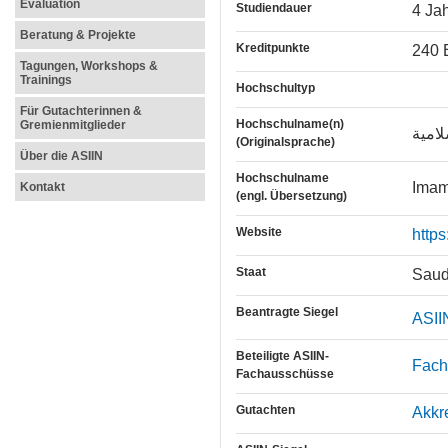
Evaluation
Studiendauer
4 Ja
Beratung & Projekte
Kreditpunkte
240 
Tagungen, Workshops &
Trainings
Hochschultyp
Für Gutachterinnen &
Hochschulname(n)
Gremienmitglieder
لامية
(Originalsprache)
Über die ASIIN
Hochschulname
Imam
Kontakt
(engl. Übersetzung)
Website
https
Staat
Saud
Beantragte Siegel
ASII
Beteiligte ASIIN-
Fach
Fachausschüsse
Gutachten
Akkr