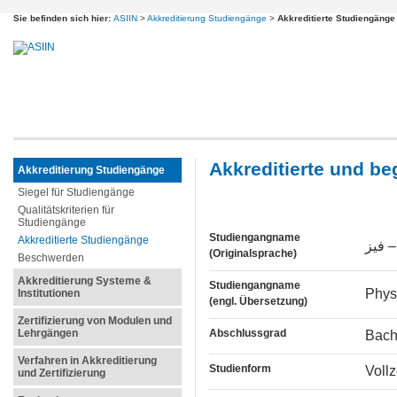
Sie befinden sich hier:
ASIIN
>
Akkreditierung Studiengänge
>
Akkreditierte Studiengänge
Akkreditierte und b
Akkreditierung Studiengänge
Siegel für Studiengänge
Qualitätskriterien für
Studiengänge
Studiengangname
Akkreditierte Studiengänge
– فيز
(Originalsprache)
Beschwerden
Akkreditierung Systeme &
Studiengangname
Phys
Institutionen
(engl. Übersetzung)
Zertifizierung von Modulen und
Lehrgängen
Abschlussgrad
Bach
Verfahren in Akkreditierung
Studienform
Voll
und Zertifizierung