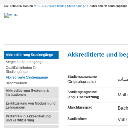
Sie befinden sich hier:
ASIIN
>
Akkreditierung Studiengänge
>
Akkreditierte Studiengänge
Akkreditierte und b
Akkreditierung Studiengänge
Siegel für Studiengänge
Qualitätskriterien für
Studiengänge
Studiengangname
Akkreditierte Studiengänge
ضيات
(Originalsprache)
Beschwerden
Akkreditierung Systeme &
Studiengangname
Math
Institutionen
(engl. Übersetzung)
Zertifizierung von Modulen und
Lehrgängen
Abschlussgrad
Bach
Verfahren in Akkreditierung
Studienform
Voll
und Zertifizierung