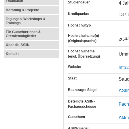
Evaluation
Studiendauer
4 Ja
Beratung & Projekte
Kreditpunkte
137 
Tagungen, Workshops &
Trainings
Hochschultyp
Für Gutachterinnen &
Hochschulname(n)
Gremienmitglieder
لقرى
(Originalsprache)
Über die ASIIN
Hochschulname
Umm 
Kontakt
(engl. Übersetzung)
Website
http
Staat
Saud
Beantragte Siegel
ASII
Beteiligte ASIIN-
Fach
Fachausschüsse
Gutachten
Akkr
ASIIN-Siegel