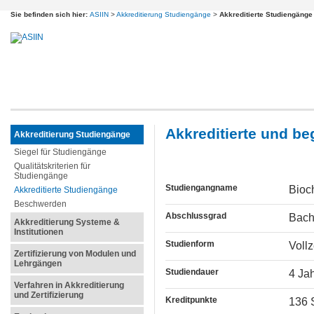
Sie befinden sich hier:
ASIIN
>
Akkreditierung Studiengänge
>
Akkreditierte Studiengänge
Akkreditierte und b
Akkreditierung Studiengänge
Siegel für Studiengänge
Qualitätskriterien für
Studiengänge
Studiengangname
Bioc
Akkreditierte Studiengänge
Beschwerden
Abschlussgrad
Bach
Akkreditierung Systeme &
Institutionen
Studienform
Voll
Zertifizierung von Modulen und
Lehrgängen
Studiendauer
4 Ja
Verfahren in Akkreditierung
und Zertifizierung
Kreditpunkte
136 