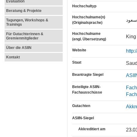
Evaluation
Hochschultyp
Beratung & Projekte
Hochschulname(n)
سعود
Tagungen, Workshops &
(Originalsprache)
Trainings
Hochschulname
Für Gutachterinnen &
King
Gremienmitglieder
(engl. Übersetzung)
Über die ASIIN
Website
http
Kontakt
Staat
Saud
Beantragte Siegel
ASII
Beteiligte ASIIN-
Fach
Fachausschüsse
Fach
Gutachten
Akkr
ASIIN-Siegel
Akkreditiert am
23.0