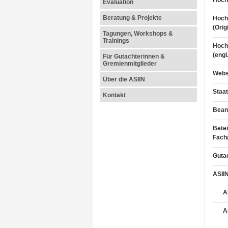
Hoch
Evaluation
Beratung & Projekte
Hoch
(Orig
Tagungen, Workshops &
Trainings
Hoch
(engl
Für Gutachterinnen &
Gremienmitglieder
Webs
Über die ASIIN
Staat
Kontakt
Beant
Betei
Fach
Guta
ASIIN
A
A