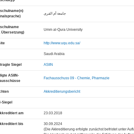
schultyp
schulname(n)
جامعة أم القرى
inalsprache)
schulname
Umm al-Qura University
. Übersetzung)
ite
http://www.uqu.edu.sa/
Saudi Arabia
ragte Siegel
ASIIN
ligte ASIIN-
Fachausschuss 09 - Chemie, Pharmazie
ausschüsse
chten
Akkreditierungsbericht
-Siegel
kkreditiert am
23.03.2018
kkreditiert bis
30.09.2024
(Die Akkreditierung erfolgte zunächst befristet unter Auf