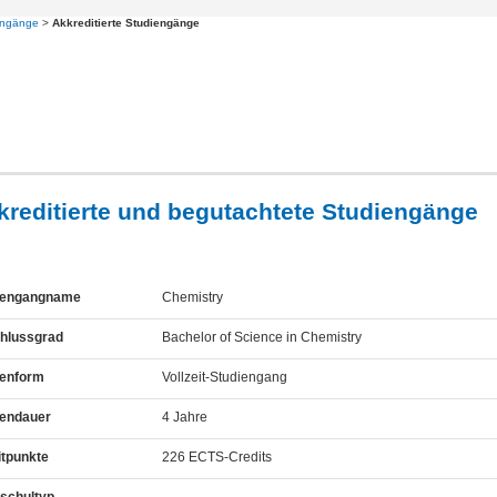
engänge
>
Akkreditierte Studiengänge
kreditierte und begutachtete Studiengänge
iengangname
Chemistry
hlussgrad
Bachelor of Science in Chemistry
ienform
Vollzeit-Studiengang
iendauer
4 Jahre
itpunkte
226 ECTS-Credits