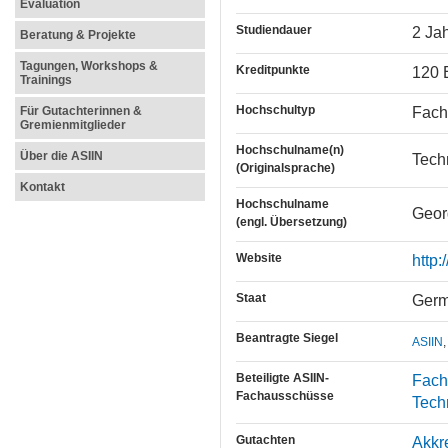
Evaluation
Studiendauer
2 Ja
Beratung & Projekte
Tagungen, Workshops &
Kreditpunkte
120 
Trainings
Hochschultyp
Fach
Für Gutachterinnen &
Gremienmitglieder
Hochschulname(n)
Über die ASIIN
Tech
(Originalsprache)
Kontakt
Hochschulname
Geor
(engl. Übersetzung)
Website
http
Staat
Ger
Beantragte Siegel
ASIIN
,
Beteiligte ASIIN-
Fach
Fachausschüsse
Tech
Gutachten
Akkr