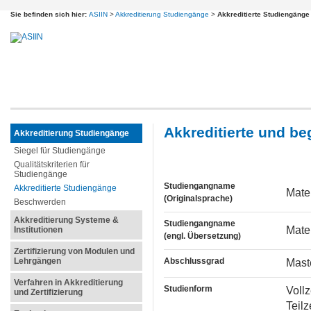
Sie befinden sich hier:
ASIIN
>
Akkreditierung Studiengänge
>
Akkreditierte Studiengänge
Akkreditierte und b
Akkreditierung Studiengänge
Siegel für Studiengänge
Qualitätskriterien für
Studiengänge
Studiengangname
Akkreditierte Studiengänge
Mate
(Originalsprache)
Beschwerden
Akkreditierung Systeme &
Studiengangname
Mate
Institutionen
(engl. Übersetzung)
Zertifizierung von Modulen und
Lehrgängen
Abschlussgrad
Mast
Verfahren in Akkreditierung
Studienform
Voll
und Zertifizierung
Teil